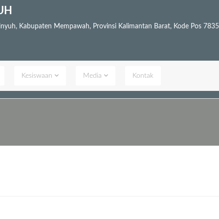
UH
Pinyuh, Kabupaten Mempawah, Provinsi Kalimantan Barat, Kode Pos 783
Kesiswaan
Media
Kontak