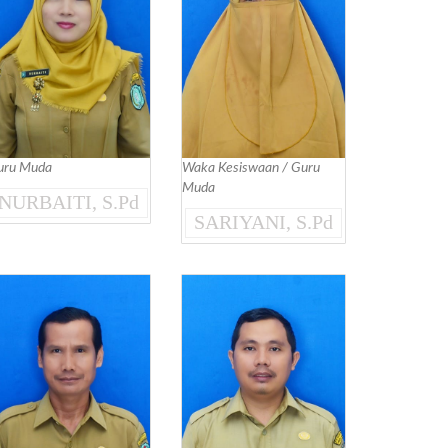
uru Muda
Waka Kesiswaan / Guru
Muda
NURBAITI, S.Pd
SARIYANI, S.Pd