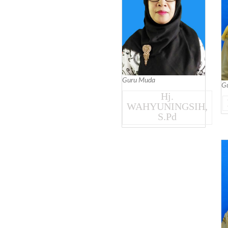
Guru Muda
G
Hj.
WAHYUNINGSIH,
S.Pd