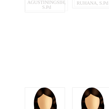
AGUSTININGSIH,
RUHANA, S.Pd
S.Pd