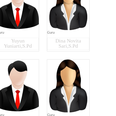
uru
Guru
Yuyun
Dina Novita
Yuniarti,S.Pd
Sari,S.Pd
uru
Guru