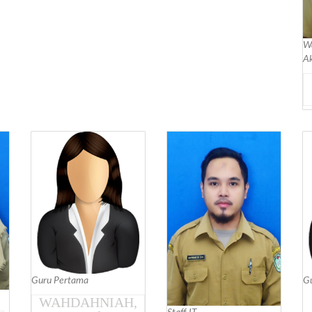
Wa
A
Guru Pertama
G
WAHDAHNIAH,