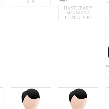
Staff IT
S.Pd
HASTHEADY
SUKMANA
PUTRA, S.Pd
G