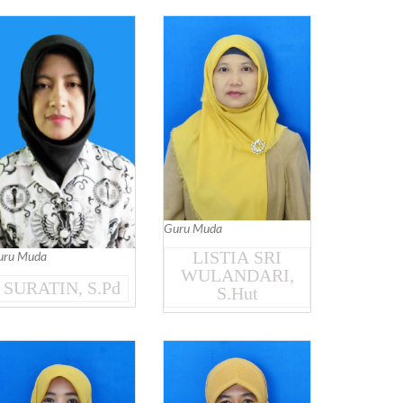
Guru Muda
LISTIA SRI
uru Muda
WULANDARI,
SURATIN, S.Pd
S.Hut