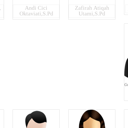
,
Andi Cici
Zafirah Atiqah
Oktaviati,S.Pd
Utami,S.Pd
G