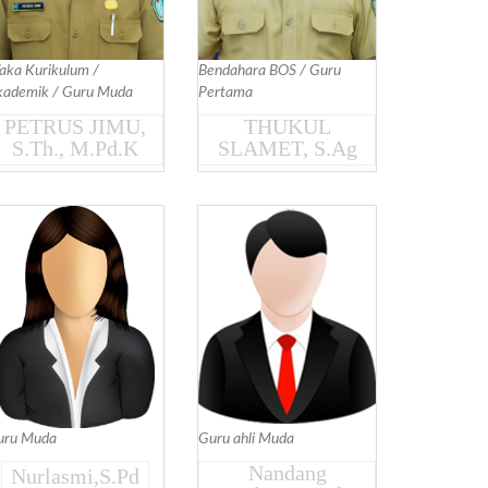
ka Kurikulum /
Bendahara BOS / Guru
kademik / Guru Muda
Pertama
PETRUS JIMU,
THUKUL
S.Th., M.Pd.K
SLAMET, S.Ag
uru Muda
Guru ahli Muda
Nandang
Nurlasmi,S.Pd