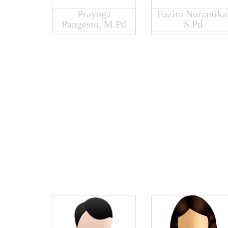
Prayoga
Fazira Nurantika
Pangestu, M.Pd
S.Pd