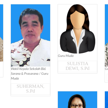
Guru Muda
SULISTIA
DEWI, S.Pd
G
Wakil Kepala Sekolah Bid.
Sarana & Prasarana / Guru
Muda
SUHERMAN,
S.Pd