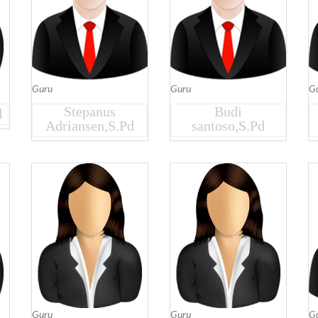
Guru
Guru
G
Stepanus
Budi
d
Adriansen,S.Pd
santoso,S.Pd
Guru
Guru
G