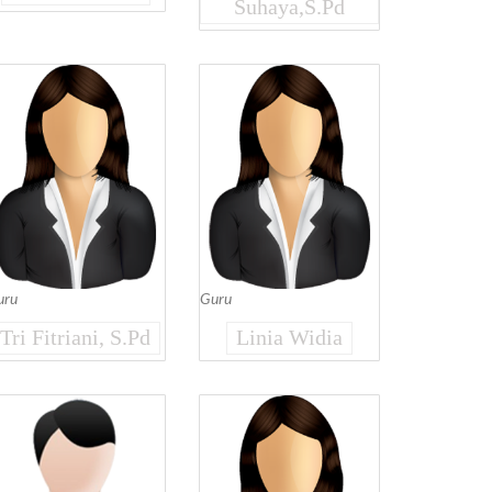
Suhaya,S.Pd
uru
Guru
Tri Fitriani, S.Pd
Linia Widia