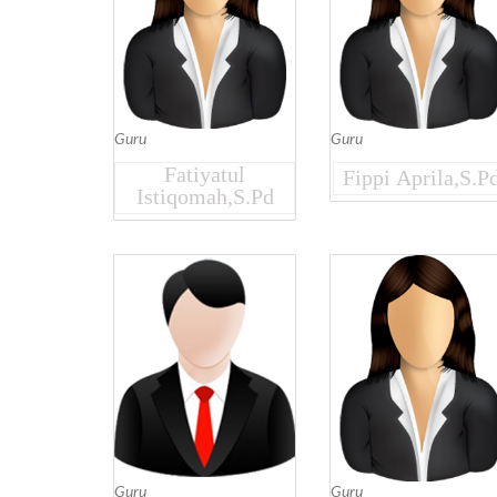
Guru
Guru
Fatiyatul
Fippi Aprila,S.P
Istiqomah,S.Pd
Guru
Guru