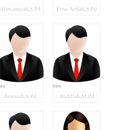
Alimansyah,S.Pd
Erna Arifah,S.Pd
uru
Guru
Aswandi,S.Pd
Abdillah,M.Pd